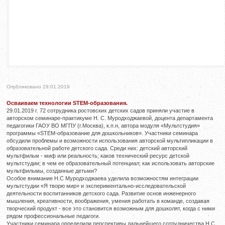
Опубликовано 29.01.2019
Осваиваем технологии STEM-образования.
29.01.2019 г. 72 сотрудника ростовских детских садов приняли участие в
авторском семинаре-практикуме Н. С. Муродходжаевой, доцента департамента
педагогики ГАОУ ВО МГПУ (г.Москва), к.п.н, автора модуля «Мультстудия»
программы «STEM-образование для дошкольников». Участники семинара
обсудили проблемы и возможности использования авторской мультипликации в
образовательной работе детского сада. Среди них: детский авторский
мультфильм - миф или реальность; каков технический ресурс детской
мультстудии; в чем ее образовательный потенциал; как использовать авторские
мультфильмы, созданные детьми?
Особое внимание Н.С Муродходжаева уделила возможностям интеграции
мультстудии «Я творю мир» и экспериментально-исследовательской
деятельности воспитанников детского сада. Развитие основ инженерного
мышления, креативности, воображения, умения работать в команде, создавая
творческий продукт - все это становится возможным для дошколят, когда с ними
рядом профессиональные педагоги.
Участники семинара определили перспективы дальнейшего сотрудничества Н.С.